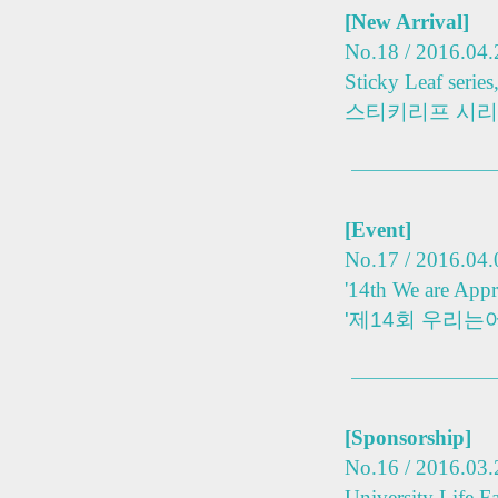
[New Arrival]
No.18 / 2016.04.
Sticky Leaf serie
스티키리프 시리
[Event]
No.17 / 2016.04.
'14th We are Appr
'제14회 우리는
[Sponsorship]
No.16 / 2016.03.
University Life F