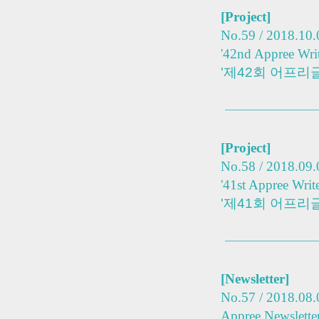
[
Project]
No.59 / 2018.10.
'42nd Appree Writ
'제42회 어프리
[Pro
ject]
No.58 / 2018.09.
'41st Appree Write
'제41회 어프리
[Ne
wsletter]
No.57 / 2018.08.
Appree Newsletter