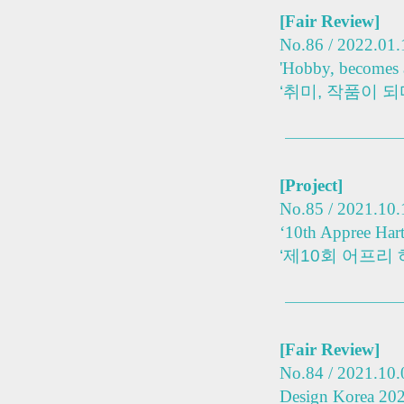
[
Fair Review
]
No.86 / 2022.01.
'Hobby, becomes a
‘취미, 작품이 
[Project]
No.85 / 2021.10.
‘10th Appree Hart
‘제10회 어프리
[
Fair Review
]
No.84 / 2021.10.
Design Korea 20