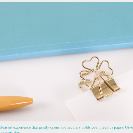
pleasant experience that gently opens and securely holds your precious pages. Give 
der every day.