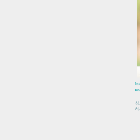
In
mo
싱
하