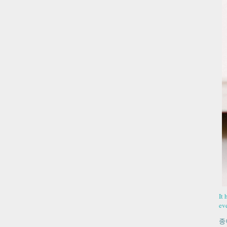
It
ev
종