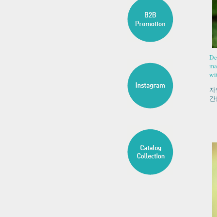
Del
ma
wi
자
간