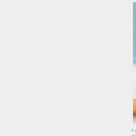
A 
or