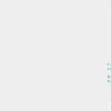
It 
the
쉽
하