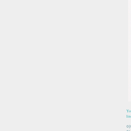
Yo
lin
이