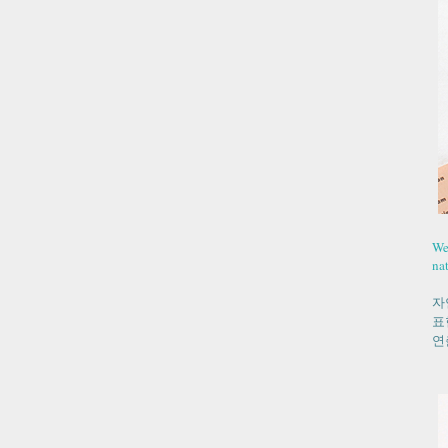
We
na
자
표
연