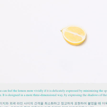
u can feel the lemon more vividly if it is delicately expressed by minimizing the 
e. It is designed in a more three-dimensional way, by expressing the shadows of the 
미지와 외곽 라인 사이의 간격을 최소화하고 정교하게 표현하여 붙였을 때 더욱