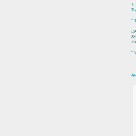
Thi
Try
* 
스
자
꾸
*
Sp