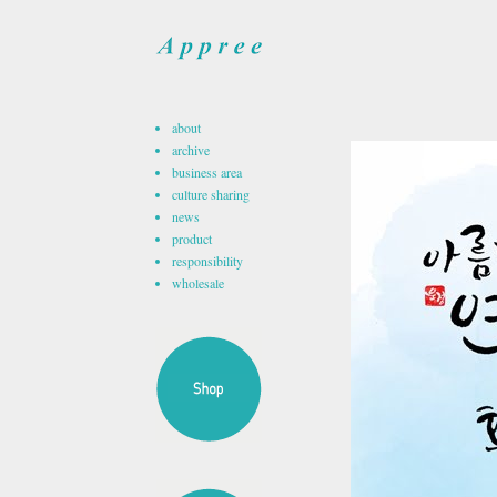
about
archive
business area
culture sharing
news
product
responsibility
wholesale