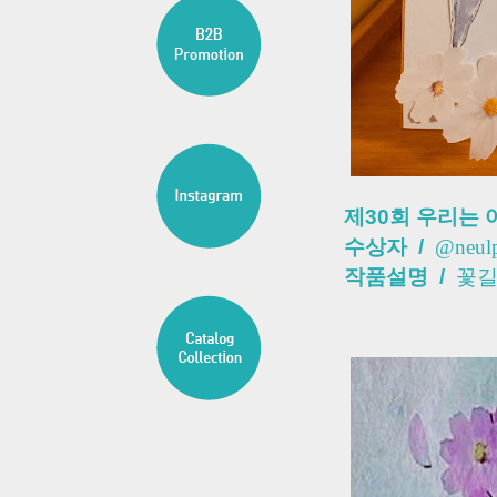
제30회 우리는 
수상자 /
@neulp
작품설명
/
꽃길