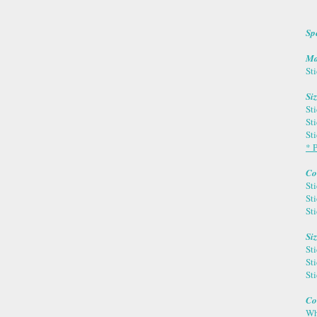
Sp
Ma
St
Si
St
St
St
* P
Co
Sti
Sti
Sti
Si
St
St
St
Co
Wh