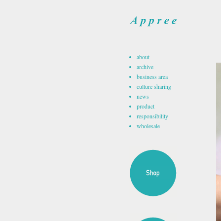
about
archive
business area
culture sharing
news
product
responsibility
wholesale