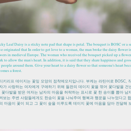
cky Leaf Daisy is a sticky note pad that shape is petal.
The bouquet is BOSC or a sm
e originated that In order to get love to a woman, the man broke the daisy flower in
owers in medieval Europe. The woman who received the bouquet picked up a flower a
k to allow the man's heart. In addition, it is said that they share happiness and goo
e people around them.
Give your heart to a daisy flower so that someone's heart bec
comes a forest.
티키리프 데이지는 꽃잎 모양의 점착메모지입니다.
부케는 라틴어로
BOSC,
자가 사랑하는 여자에게 구애하기 위해 들판의 데이지 꽃을 꺾어 꽃다발을 건
.
꽃다발을 받은 여자는 남자의 마음을 허락하는 표시로 꽃 한 송이를 뽑아 남
켜보는 주변 사람들에게도 한송이 꽃을 나눠주며 행복과 행운을 나누었다고 
의 마음이 꽃이 되고 그 꽃이 숲을 이루도록 데이지 꽃에 마음을 담아 전달해 