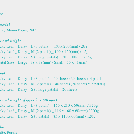
ec
terial
icky Memo Paper, PVC
ze and weight
icky Leaf _ Daisy _ L (3 patals) _ 150 x 200(mm) / 26g
icky Leaf _ Daisy _ M (2 patals) _ 100 x 150(mm) / 15g
icky Leaf _ Daisy _ S (1 large patals) _ 70 x 100(mm) / 6g
atal Size _ Large - 58 x 58
(mm) / Small - 55 x 41(mm)
unt
cky Leaf _ Daisy _ L (3 patals) _ 60 sheets (20 sheets x 3 patals)
cky Leaf _ Daisy _ M (2 patals) _ 40 sheets (20 sheets x 2 patals)
cky Leaf _ Daisy _ S (1 large patals) _ 20 sheets
ze and weight of inner box (20 unit)
icky Leaf _ Daisy _ L (3 patals) _ 165 x 210 x 60(mm) / 520g
icky Leaf _ Daisy _ M (2 patals) _ 115 x 160 x 60(mm) / 300g
icky Leaf _ Daisy _ S (1 patals) _ 85 x 110 x 60(mm) / 120g
lor
ite, Purple