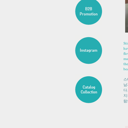
Sti
hav
fl
mar
th
be
스
남
다
지
람