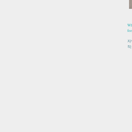
Wh
fee
자
적