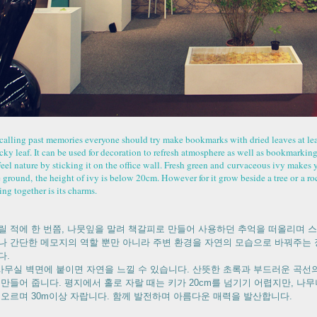
calling past memories everyone should try make bookmarks with dried leaves at lea
icky leaf. It can be used for decoration to refresh atmosphere as well as bookmark
eel nature by sticking it on the office wall. Fresh green and
curvaceous ivy makes you
e ground,
the height of ivy is below 20cm. However for it grow beside a tree or
a ro
ng together is its charms.
릴 적에 한 번쯤, 나뭇잎을 말려 책갈피로 만들어 사용하던 추억을 떠올리며 
나 간단한 메모지의 역할 뿐만 아니라 주변 환경을 자연의 모습으로 바꿔주는 
다.
 사무실 벽면에 붙이면 자연을 느낄 수 있습니다. 산뜻한 초록과 부드러운 곡선의
 만들어 줍니다. 평지에서 홀로 자랄 때는 키가 20cm를 넘기기 어렵지만, 나
 오르며 30m이상 자랍니다. 함께 발전하며 아름다운 매력을 발산합니다.