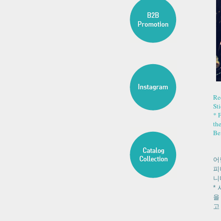
Re
St
* F
th
Bei
어
피
니
*
을
고