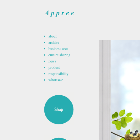
about
archive
business area
culture sharing
news
product
responsibility
wholesale