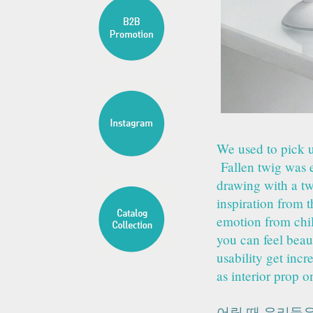
We used to pick u
Fallen twig was 
drawing with a t
inspiration from 
emotion from chi
you can feel beaut
usability get inc
as interior prop o
어릴 때 우리들