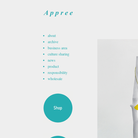
about
archive
business area
culture sharing
news
product
responsibility
wholesale